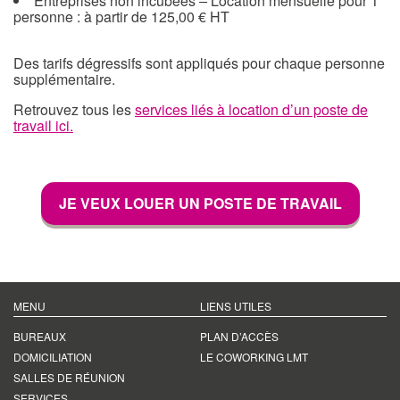
Entreprises non incubées
–
Location mensuelle pour 1
personne : à partir de 125,00 € HT
Des tarifs dégressifs sont appliqués pour chaque personne
supplémentaire.
Retrouvez tous les
services liés à location d’un poste de
travail ici.
JE VEUX LOUER UN POSTE DE TRAVAIL
MENU
LIENS UTILES
BUREAUX
PLAN D’ACCÈS
DOMICILIATION
LE COWORKING LMT
SALLES DE RÉUNION
SERVICES